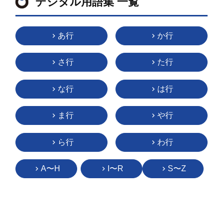
デジタル用語集 一覧
あ行
か行
さ行
た行
な行
は行
ま行
や行
ら行
わ行
A〜H
I〜R
S〜Z