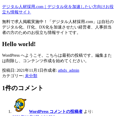
コ
デジタル人材採用.com｜デジタル化を加速したい方向けお役
ン
立ち情報サイト
テ
無料で求人掲載実施中！「デジタル人材採用.com」は自社の
ン
デジタル化、IT化、DX化を加速させたい経営者、人事担当
ツ
者の方のためのお役立ち情報サイトです。
へ
ス
Hello world!
キ
ッ
WordPress へようこそ。こちらは最初の投稿です。編集また
プ
は削除し、コンテンツ作成を始めてください。
投稿日:
2021年11月1日
作成者:
athdx_admin
カテゴリー:
未分類
1件のコメント
WordPress コメントの投稿者
より: