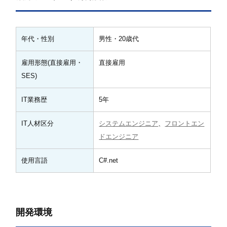
年代・性別
男性・20歳代
雇用形態(直接雇用・
直接雇用
SES)
IT業務歴
5年
IT人材区分
システムエンジニア
、
フロントエン
ドエンジニア
使用言語
C#.net
開発環境