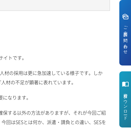
mark_as_unread
ご相談・お問い合わせ
るサイトです。
IT人材の採用は更に急加速している様子です。しか
IT人材の不足が顕著に表れています。
import_contacts
資料ダウンロ
要になります。
確保する以外の方法がありますが、それが今回ご紹
ー
ド
今回はSESとは何か、派遣・請負との違い、SESを