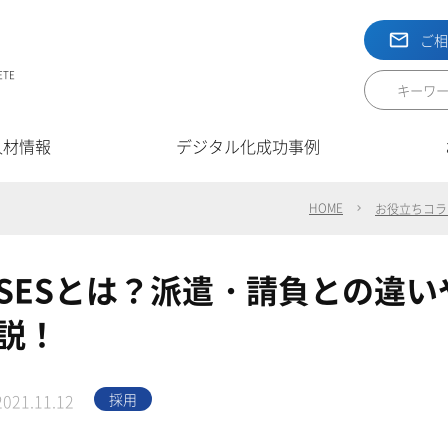
ご
ETE
人材情報
デジタル化成功事例
HOME
お役立ちコラ
SESとは？派遣・請負との違
説！
採用
2021.11.12