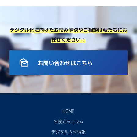
デジタル化に向けたお悩み解決やご相談は私たちにお
任せください！
mark_as_unread
お問い合わせはこちら
HOME
お役立ちコラム
デジタル人材情報