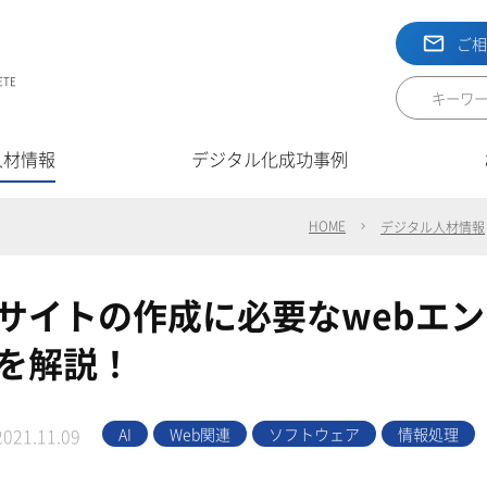
ご
ETE
人材情報
デジタル化成功事例
HOME
デジタル人材情報
サイトの作成に必要なwebエ
を解説！
AI
Web関連
ソフトウェア
情報処理
2021.11.09