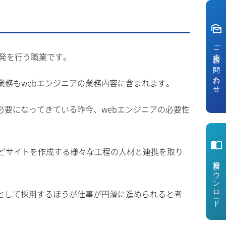
mark_as_unread
ご相談・お問い合わせ
開発を行う職業です。
業務もwebエンジニアの業務内容に含まれます。
必要になってきている昨今、webエンジニアの必要性
import_contacts
などサイトを作成する様々な工程の人材と連携を取り
資料ダウンロ
アとして採用するほうが仕事が円滑に進められると考
ー
ド