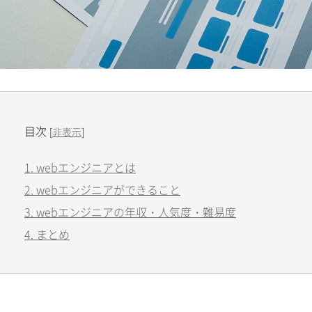
目次
[
非表示
]
1. webエンジニアとは
2. webエンジニアができること
3. webエンジニアの年収・人気度・難易度
4. まとめ