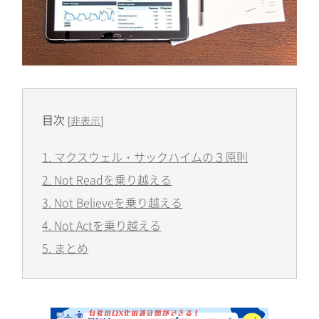
目次
[
非表示
]
1. マクスウェル・サックハイムの３原則
2. Not Readを乗り越える
3. Not Believeを乗り越える
4. Not Actを乗り越える
5. まとめ