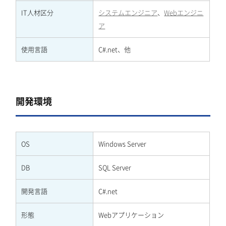
IT人材区分
システムエンジニア
、
Webエンジニ
ア
使用言語
C#.net、他
開発環境
OS
Windows Server
DB
SQL Server
開発言語
C#.net
形態
Webアプリケーション