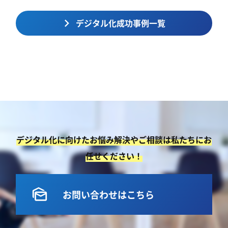
デジタル化成功事例一覧
デジタル化に向けたお悩み解決やご相談は私たちにお
任せください！
mark_as_unread
お問い合わせはこちら