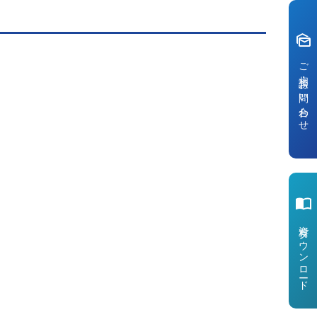
mark_as_unread
ご相談・お問い合わせ
import_contacts
資料ダウンロ
ー
ド