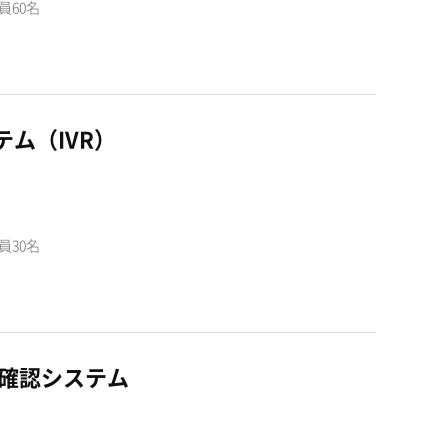
員60名
ム（IVR）
員30名
金確認システム