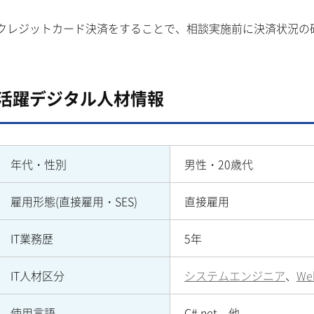
クレジットカード決済をすることで、相談実施前に決済状況の
活躍デジタル人材情報
年代・性別
男性・20歳代
雇用形態(直接雇用・SES)
直接雇用
IT業務歴
5年
IT人材区分
システムエンジニア
、
W
使用言語
C#.net、他