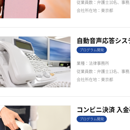
弁護士10名、事務
東京都
自動音声応答システ
プログラム開発
法律事務所
弁護士13名、事務
東京都
コンビニ決済 入
プログラム開発